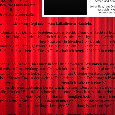
 absprechen zu wollen.
uch, dass man ihn für
gefährliches
tssystem würde außer
andeln, das sich doch
scheidet sich vom Geplanten, vom kalkuliertem Handeln.
e Chancen auf Dauer zu bestehen, als das Recht. Denn das Recht ist leid
recht gekippt worden. Natürlich darf das nicht verallgemeinert werde
 die für einen demokratischen Staat entscheidenden Gesetze nicht ausre
lautere Benutzung geschützt. Da blicke ich auf die Geschichte und die
rfall Europas betrifft. Dieses Thema hab ich bereits 2018/19 in mei
cheidung, ob im Wort, im Handeln oder im Schweigen. Wir haben ihn, da
nd müssen Entscheidungen treffen, wir können für die Zukunft planen. 
nicht Dagewesenes treffen. Dadurch kann das Unterbewusstsein oder d
eeinflussen. Das ist der wichtige Punkt dabei! Neue Erfahrungen könn
d bewusst verglichen werden, doch letztendlich haben wir eine Wahl fü
n aus der neuen Situation heraus tun. Endet zum Beispiel eine Liebe, 
ie alle „großen“ Begriffe des Innenlebens eines Menschen, so bleibt doc
 Liebes-Arten: Zum Beispiel platonische Innigkeit bedeutet für mich 
ielt keine Rolle. Auch dies kann in unterschiedlicher Intensität existie
 zu erheben. Keinerlei Zwänge. Derartige Verbindung ist frei von Zwän
omieatlas. Ich malte mir aus Medizin zu studieren. Heute bin ich froh, 