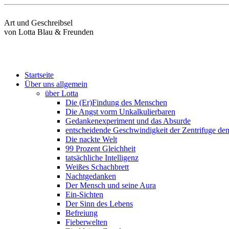
Art und Geschreibsel
von Lotta Blau & Freunden
Startseite
Über uns allgemein
über Lotta
Die (Er)Findung des Menschen
Die Angst vorm Unkalkulierbaren
Gedankenexperiment und das Absurde
entscheidende Geschwindigkeit der Zentrifuge dem
Die nackte Welt
99 Prozent Gleichheit
tatsächliche Intelligenz
Weißes Schachbrett
Nachtgedanken
Der Mensch und seine Aura
Ein-Sichten
Der Sinn des Lebens
Befreiung
Fieberwelten