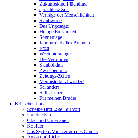
Zukunftskind Flüchtling
sprachlose Zeit
Verträge der Menschlichkeit
Staubworte
Das Ungesagte
Heilige Einsamkeit
Sonnentage
Jahrtausend altes Brennen
Frost
Wortuntergänge
Die Verführten
Staubbildnis
Zwischen uns
Zeitungs-Zeiten
Mephisto tanzt wieder!
Sei anders
Still - Leben
Für meinen Bruder
Kritisches Lotta
Scheibe Brot...Stell dir vor!
Hundeleben
Ober-und Untertanen
Kopftier
Das System/Ministerium des Glücks
Angst und Liebe