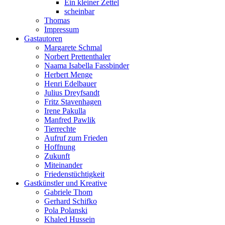
Ein kleiner Zettel
scheinbar
Thomas
Impressum
Gastautoren
Margarete Schmal
Norbert Prettenthaler
Naama Isabella Fassbinder
Herbert Menge
Henri Edelbauer
Julius Dreyfsandt
Fritz Stavenhagen
Irene Pakulla
Manfred Pawlik
Tierrechte
Aufruf zum Frieden
Hoffnung
Zukunft
Miteinander
Friedenstüchtigkeit
Gastkünstler und Kreative
Gabriele Thom
Gerhard Schifko
Pola Polanski
Khaled Hussein