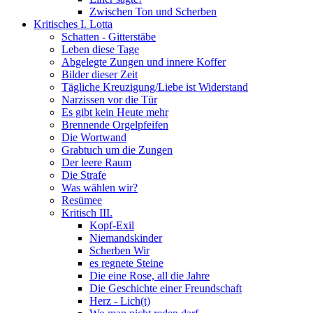
Zwischen Ton und Scherben
Kritisches I. Lotta
Schatten - Gitterstäbe
Leben diese Tage
Abgelegte Zungen und innere Koffer
Bilder dieser Zeit
Tägliche Kreuzigung/Liebe ist Widerstand
Narzissen vor die Tür
Es gibt kein Heute mehr
Brennende Orgelpfeifen
Die Wortwand
Grabtuch um die Zungen
Der leere Raum
Die Strafe
Was wählen wir?
Resümee
Kritisch III.
Kopf-Exil
Niemandskinder
Scherben Wir
es regnete Steine
Die eine Rose, all die Jahre
Die Geschichte einer Freundschaft
Herz - Lich(t)