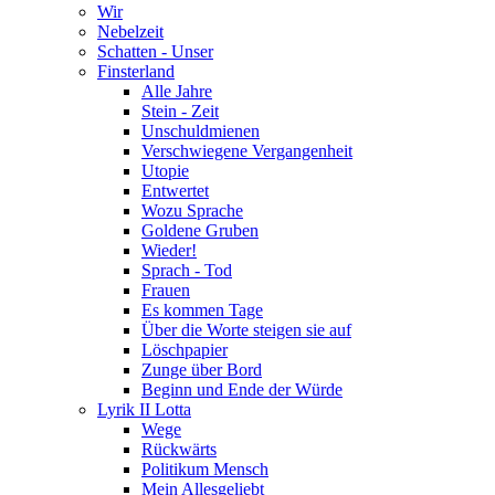
Wir
Nebelzeit
Schatten - Unser
Finsterland
Alle Jahre
Stein - Zeit
Unschuldmienen
Verschwiegene Vergangenheit
Utopie
Entwertet
Wozu Sprache
Goldene Gruben
Wieder!
Sprach - Tod
Frauen
Es kommen Tage
Über die Worte steigen sie auf
Löschpapier
Zunge über Bord
Beginn und Ende der Würde
Lyrik II Lotta
Wege
Rückwärts
Politikum Mensch
Mein Allesgeliebt