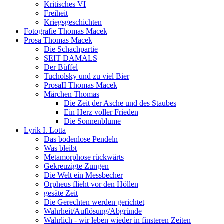
Kritisches VI
Freiheit
Kriegsgeschichten
Fotografie Thomas Macek
Prosa Thomas Macek
Die Schachpartie
SEIT DAMALS
Der Büffel
Tucholsky und zu viel Bier
ProsaII Thomas Macek
Märchen Thomas
Die Zeit der Asche und des Staubes
Ein Herz voller Frieden
Die Sonnenblume
Lyrik I. Lotta
Das bodenlose Pendeln
Was bleibt
Metamorphose rückwärts
Gekreuzigte Zungen
Die Welt ein Messbecher
Orpheus flieht vor den Höllen
gesäte Zeit
Die Gerechten werden gerichtet
Wahrheit/Auflösung/Abgründe
Wahrlich - wir leben wieder in finsteren Zeiten